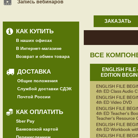
Запись вебинаров
ЗАКАЗАТЬ
КАК КУПИТЬ
В наших офисах
В Интернет-магазине
ВСЕ КОМПОН
Возврат и обмен товара
ENGLISH FILE
ДОСТАВКА
EDITION BEGI
Общие положения
ENGLISH FILE BEG
Службой доставки СДЭК
4th ED Class Audio 
Почтой России
ENGLISH FILE BEG
4th ED Video DVD
ENGLISH FILE BEG
КАК ОПЛАТИТЬ
4th ED Teacher's Boo
Teacher's Resource 
Sber Pay
ENGLISH FILE BEG
Банковской картой
4th ED Workbook wit
ENGLISH FILE BEG
Перечислением