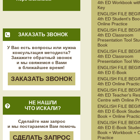
4th ED Workbook wit
Key
ENGLISH FILE BEG
4th ED Student's Boo
Online Practice
ENGLISH FILE BEG
ЗАКАЗАТЬ ЗВОНОК
4th ED Classroom
Presentation Tool Stu
Book
У Вас есть вопросы или нужна
ENGLISH FILE BEG
консультация методиста?
4th ED Classroom
Закажите обратный звонок
Presentation Tool W
и мы свяжемся с Вами
в ближайшее время!
ENGLISH FILE BEG
4th ED E-Book
ЗАКАЗАТЬ ЗВОНОК
ENGLISH FILE BEG
4th ED Online Practi
ENGLISH FILE BEG
4th ED Teacher's Re
Centre with Online Pr
НЕ НАШЛИ
ENGLISH FILE BEG
ЧТО ИСКАЛИ?
4th ED E-Book Studen
Book + Online Practi
Сделайте нам запрос
ENGLISH FILE BEG
и мы постараемся Вам помочь
4th ED E-Book Studen
Book + Workbook + O
СДЕЛАТЬ ЗАПРОС
Practice