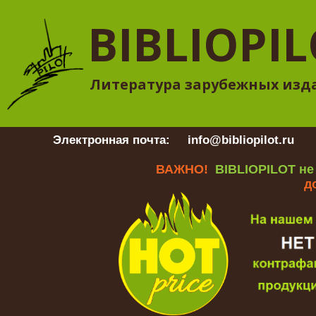
BIBLIOPI
Литература зарубежных изд
Электронная почта:
info@bibliopilot.ru
Гр
ВАЖНО!
BIBLIOPILOT не
д