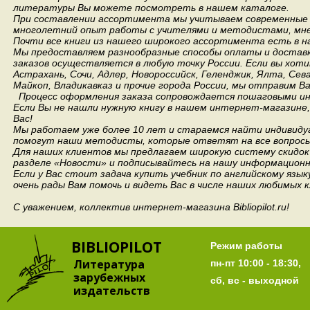
литературы Вы можете посмотреть в нашем каталоге.
При составлении ассортимента мы учитываем современные 
многолетний опыт работы с учителями и методистами, мнен
Почти все книги из нашего широкого ассортимента есть в н
Мы предоставляем разнообразные способы оплаты и доставки
заказов осуществляется в любую точку России.
Если вы хоти
Астрахань, Сочи, Адлер, Новороссийск, Геленджик, Ялта, Сев
Майкоп, Владикавказ и прочие города России, мы отправим В
Процесс оформления заказа сопровождается пошаговыми ин
Если Вы не нашли нужную книгу в нашем интернет-магазине
Вас!
Мы работаем уже более 10 лет и стараемся найти индивидуа
помогут наши методисты, которые ответят на все вопросы
Для наших клиентов мы предлагаем широкую систему скидок 
разделе «Новости» и подписывайтесь на нашу информационн
Если у Вас стоит задача купить учебник по английскому язы
очень рады Вам помочь и видеть Вас в числе наших любимых 
С уважением, коллектив интернет-магазина Bibliopilot.ru!
BIBLIOPILOT
Режим работы
Литература
пн-пт 10:00 - 18:30,
зарубежных
сб, вс - выходной
издательств