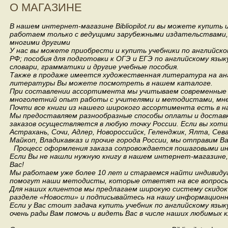
О МАГАЗИНЕ
В нашем интернет-магазине Bibliopilot.ru вы можете купить
работаем только с ведущими зарубежными издательствами, такими
многими другими
У нас вы можете приобрести и купить учебники по английск
РФ; пособия для подготовки к ОГЭ и ЕГЭ по английскому язык
словари, грамматики и другие учебные пособия.
Также в продаже имеется художественная литература на анг
литературы Вы можете посмотреть в нашем каталоге.
При составлении ассортимента мы учитываем современные 
многолетний опыт работы с учителями и методистами, мнен
Почти все книги из нашего широкого ассортимента есть в н
Мы предоставляем разнообразные способы оплаты и доставки
заказов осуществляется в любую точку России.
Если вы хоти
Астрахань, Сочи, Адлер, Новороссийск, Геленджик, Ялта, Сев
Майкоп, Владикавказ и прочие города России, мы отправим В
Процесс оформления заказа сопровождается пошаговыми ин
Если Вы не нашли нужную книгу в нашем интернет-магазине
Вас!
Мы работаем уже более 10 лет и стараемся найти индивидуа
помогут наши методисты, которые ответят на все вопросы
Для наших клиентов мы предлагаем широкую систему скидок 
разделе «Новости» и подписывайтесь на нашу информационн
Если у Вас стоит задача купить учебник по английскому язы
очень рады Вам помочь и видеть Вас в числе наших любимых 