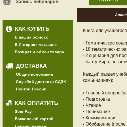
Запись вебинаров
Анно
КАК КУПИТЬ
Книга для учащегос
В наших офисах
- Тематическое соде
В Интернет-магазине
- 18 тематических ра
Возврат и обмен товара
- 2 сценария для по
- Карту мира, позво
ДОСТАВКА
Каждый раздел учеб
Общие положения
комбинациях):
Службой доставки СДЭК
Почтой России
• Главный вопрос (на
• Подготовка
КАК ОПЛАТИТЬ
• Чтение
Sber Pay
• Понимание
• Коммуникация
Банковской картой
• Обобщение (после 
Перечислением