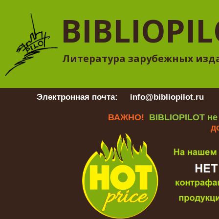
BIBLIOPI
Литература зарубежных изд
Электронная почта:
info@bibliopilot.ru
Гр
ВАЖНО!
BIBLIOPILOT не
д