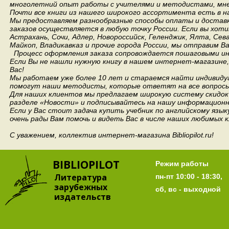
многолетний опыт работы с учителями и методистами, мнен
Почти все книги из нашего широкого ассортимента есть в н
Мы предоставляем разнообразные способы оплаты и доставки
заказов осуществляется в любую точку России.
Если вы хоти
Астрахань, Сочи, Адлер, Новороссийск, Геленджик, Ялта, Сев
Майкоп, Владикавказ и прочие города России, мы отправим В
Процесс оформления заказа сопровождается пошаговыми ин
Если Вы не нашли нужную книгу в нашем интернет-магазине
Вас!
Мы работаем уже более 10 лет и стараемся найти индивидуа
помогут наши методисты, которые ответят на все вопросы
Для наших клиентов мы предлагаем широкую систему скидок 
разделе «Новости» и подписывайтесь на нашу информационн
Если у Вас стоит задача купить учебник по английскому язы
очень рады Вам помочь и видеть Вас в числе наших любимых 
С уважением, коллектив интернет-магазина Bibliopilot.ru!
BIBLIOPILOT
Режим работы
Литература
пн-пт 10:00 - 18:30,
зарубежных
сб, вс - выходной
издательств