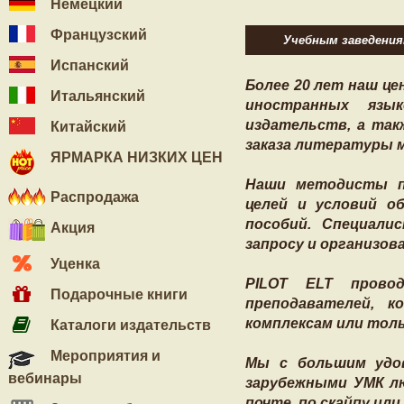
Немецкий
Французский
Учебным заведени
Испанский
Более 20 лет наш це
Итальянский
иностранных язык
издательств, а так
Китайский
заказа литературы м
ЯРМАРКА НИЗКИХ ЦЕН
Наши методисты по
Распродажа
целей и условий о
пособий. Специали
Акция
запросу и организов
Уценка
PILOT ELT прово
Подарочные книги
преподавателей, 
комплексам или тол
Каталоги издательств
Мероприятия и
Мы с большим удо
вебинары
зарубежными УМК лю
почте, по скайпу или