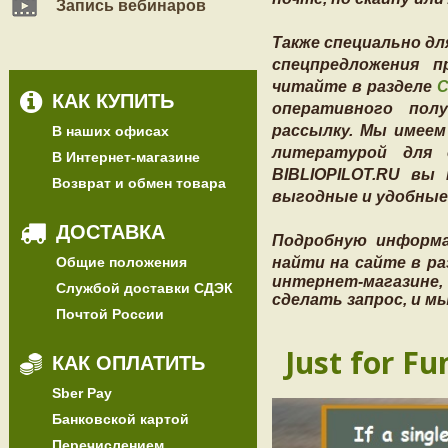
Запись вебинаров
Также специально дл
спецпредложения п
читайте в разделе
С
КАК КУПИТЬ
оперативного пол
рассылку. Мы имеем
В наших офисах
литературой для 
В Интернет-магазине
BIBLIOPILOT.RU вы
Возврат и обмен товара
выгодные и удобные
ДОСТАВКА
Подробную информа
Общие положения
найти на сайте в р
интернет-магазине
Службой доставки СДЭК
сделать запрос, и м
Почтой России
Just for Fu
КАК ОПЛАТИТЬ
Sber Pay
Банковской картой
Перечислением