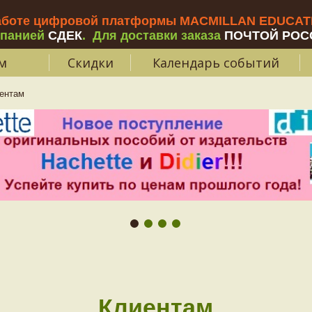
аботе цифровой платформы MACMILLAN EDUCATIO
мпанией
СДЕК
.
Для доставки заказа
ПОЧТОЙ РОС
м
Скидки
Календарь событий
ентам
Клиентам