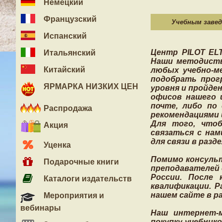
Немецкий
Французский
Учебным заве
Испанский
Центр PILOT ELT
Итальянский
Наши методисты
Китайский
любых учебно-м
подобрать прогр
ЯРМАРКА НИЗКИХ ЦЕН
уровня и пройден
офисов нашего 
почте, либо по
Распродажа
рекомендациями 
Для того, чтоб
Акция
связаться с нам
для связи в разд
Уценка
Помимо консульт
Подарочные книги
преподавателей 
России. После
Каталоги издательств
квалификации. 
нашем сайте в р
Мероприятия и
вебинары
Наш интернет-м
покупку учебник