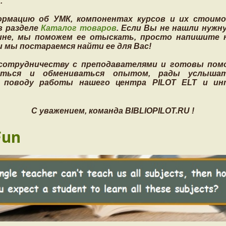
.
рмацию об УМК, компонентах курсов и их стоим
в разделе
Каталог товаров
. Если Вы не нашли нужн
ине, мы поможем ее отыскать, просто напишите 
и мы постараемся найти ее для Вас!
сотрудничеству с преподавателями и готовы помо
литься и обмениваться опытом, рады услыша
 поводу работы нашего центра PILOT ELT и инт
С уважением, команда BIBLIOPILOT.RU !
Fun