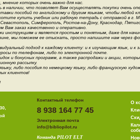
мнение которых очень важно для нас.
 в наличии, что позволяет Вам осуществлять покупки очень оп
авки пособий по английскому и другим языкам, чтобы любой к
хотите купить учебник или рабочую тетрадь с отправкой в г. 
, Севастополь, Симферополь, Ростов-на-Дону, Краснодар, Пятиго
им Вам заказ качественно и оперативно.
и инструкциям и является простым и понятным, даже для нач
зине, мы поможем ее отыскать, просто напишите нам через фор
идуальный подход к каждому клиенту: и к изучающим язык, и к 
росы по телефонам, либо по электронной почте.
док и бонусных программ, а также распродажи и акции, которы
ионную рассылку.
 языку, либо пособия по немецкому языку, либо французскую ху
мых клиентов!
!
Контактный телефон
О к
30,
8 938 164 77 45
Кли
ной
Ски
Электронная почта
Кал
i
nfo@bibliopilot.ru
соб
PILOT
ELT
Команда
Нов