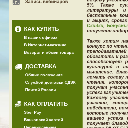
Запись вебинаров
5%. Также сущ
литературы и
бесплатные ком
и акциях, срока
Скидки
,
Бонусны
КАК КУПИТЬ
получения инфор
В наших офисах
Также хотим на
В Интернет-магазине
конкурс по чтен
преподавателе
Возврат и обмен товара
обогатить и раз
способствует р
ДОСТАВКА
культурой и ли
мышление. Благ
Общие положения
ломать голову 
чтения, котор
Службой доставки СДЭК
получат участн
Почтой России
успеха как учите
Каждому участн
участии, кото
КАК ОПЛАТИТЬ
победители, по
Sber Pay
которые получа
вашего успеха 
Банковской картой
получает благо
Перечислением