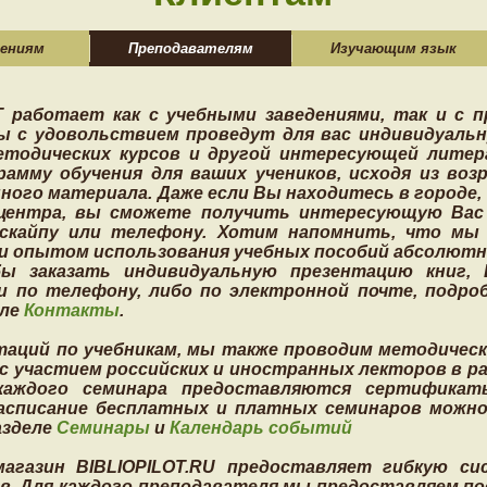
дениям
Преподавателям
Изучающим язык
 работает как с учебными заведениями, так и с п
 с удовольствием проведут для вас индивидуаль
етодических курсов и другой интересующей лите
амму обучения для ваших учеников, исходя из воз
ного материала. Даже если Вы находитесь в городе, 
центра, вы сможете получить интересующую Вас
 скайпу или телефону. Хотим напомнить, что мы
и опытом использования учебных пособий абсолютн
ы заказать индивидуальную презентацию книг, 
и по телефону, либо по электронной почте, подро
еле
Контакты
.
аций по учебникам, мы также проводим методическ
с участием российских и иностранных лекторов в р
 каждого семинара предоставляются сертифика
Расписание бесплатных и платных семинаров можн
азделе
Семинары
и
Календарь событий
агазин BIBLIOPILOT.RU предоставляет гибкую си
ов. Для каждого преподавателя мы предоставляем п