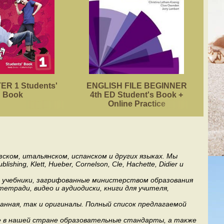
R 1 Students'
ENGLISH FILE BEGINNER
ACA
Book
4th ED Student's Book +
Online Practice
ском, итальянском, испанском и других языках. Мы
ng, Klett, Hueber, Cornelson, Cle, Hachette, Didier и
ь учебники, загрифованные министерством образования
етради, видео и аудиодиски, книги для учителя,
анная, так и оригиналы. Полный список предлагаемой
е в нашей стране образовательные стандарты, а также