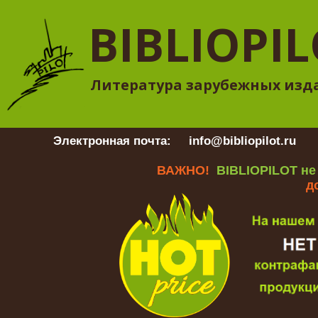
BIBLIOPI
Литература зарубежных изд
Электронная почта:
info@bibliopilot.ru
Гр
ВАЖНО!
BIBLIOPILOT не
д