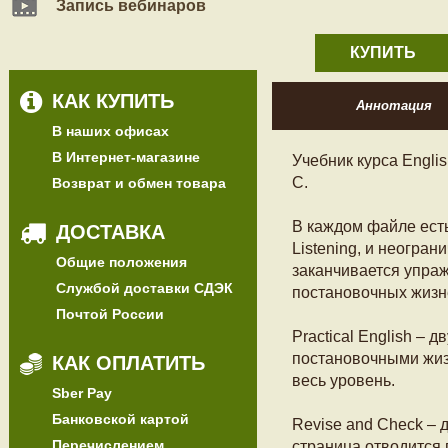
Запись вебинаров
КУПИТЬ
КАК КУПИТЬ
Аннотация
В наших офисах
В Интернет-магазине
Учебник курса English
С.
Возврат и обмен товара
В каждом файле есть
ДОСТАВКА
Listening, и неогра
Общие положения
заканчивается упраж
Службой доставки СДЭК
постановочных жизн
Почтой России
Practical English –
постановочными жиз
КАК ОПЛАТИТЬ
весь уровень.
Sber Pay
Банковской картой
Revise and Check – 
Перечислением
страница отводится 