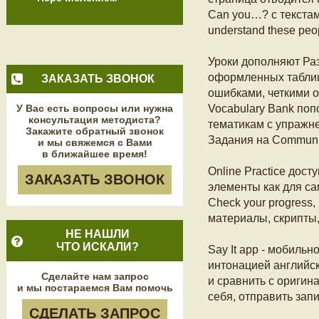
Can you…? с текстами
understand these peop
Уроки дополняют Раз
оформленных таблиц
ЗАКАЗАТЬ ЗВОНОК
ошибками, четкими 
У Вас есть вопросы или нужна
Vocabulary Bank поп
консультация методиста?
тематикам с упражне
Закажите обратный звонок
Задания на Communica
и мы свяжемся с Вами
в ближайшее время!
Online Practice дос
ЗАКАЗАТЬ ЗВОНОК
элементы как для сам
Check your progress,
материалы, скрипты,
НЕ НАШЛИ
ЧТО ИСКАЛИ?
Say It app - мобиль
интонацией английск
Сделайте нам запрос
и сравнить с оригин
и мы постараемся Вам помочь
себя, отправить зап
СДЕЛАТЬ ЗАПРОС