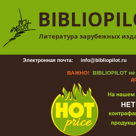
BIBLIOPI
Литература зарубежных изд
Электронная почта:
info@bibliopilot.ru
Гр
ВАЖНО!
BIBLIOPILOT не
д