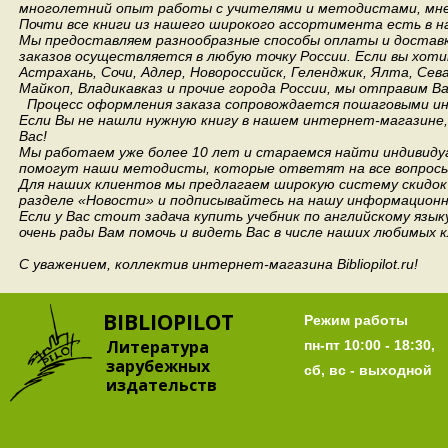
многолетний опыт работы с учителями и методистами, мнен
Почти все книги из нашего широкого ассортимента есть в н
Мы предоставляем разнообразные способы оплаты и доставки
заказов осуществляется в любую точку России.
Если вы хоти
Астрахань, Сочи, Адлер, Новороссийск, Геленджик, Ялта, Сев
Майкоп, Владикавказ и прочие города России, мы отправим В
Процесс оформления заказа сопровождается пошаговыми ин
Если Вы не нашли нужную книгу в нашем интернет-магазине
Вас!
Мы работаем уже более 10 лет и стараемся найти индивидуа
помогут наши методисты, которые ответят на все вопросы
Для наших клиентов мы предлагаем широкую систему скидок 
разделе «Новости» и подписывайтесь на нашу информационн
Если у Вас стоит задача купить учебник по английскому язы
очень рады Вам помочь и видеть Вас в числе наших любимых 
С уважением, коллектив интернет-магазина Bibliopilot.ru!
BIBLIOPILOT
Режим работы
Литература
пн-пт 10:00 - 18:30,
зарубежных
сб, вс - выходной
издательств