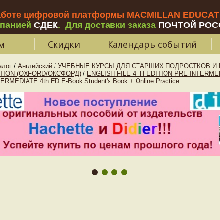
аботе цифровой платформы MACMILLAN EDUCATIO
мпанией
СДЕК
.
Для доставки заказа
ПОЧТОЙ РОС
м
Скидки
Календарь событий
алог
/
Английский
/
УЧЕБНЫЕ КУРСЫ ДЛЯ СТАРШИХ ПОДРОСТКОВ И В
ITION (OXFORD/ОКСФОРД)
/
ENGLISH FILE 4TH EDITION PRE-INTERME
RMEDIATE 4th ED E-Book Student's Book + Online Practice