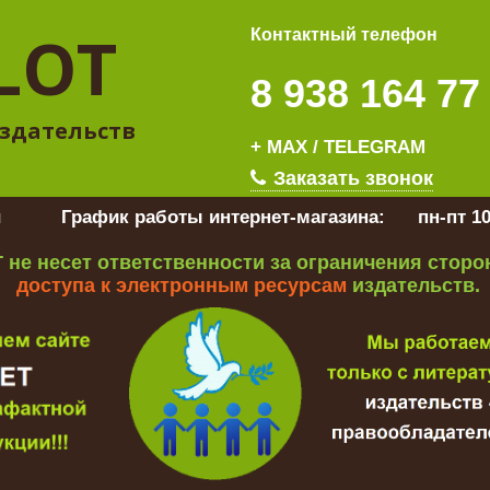
LOT
Контактный телефон
8 938 164 77
здательств
+ MAX / TELEGRAM
Заказать звонок
u
График работы интернет-магазина:
пн-пт 10
 не несет ответственности за ограничения стор
доступа к электронным ресурсам
издательств.