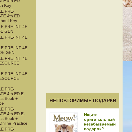
TE 4th ED
th Key
LE PRE-
TE 4th ED
thout Key
LE PRE-INT 4E
DE GEN
LE PRE-INT 4E
LE PRE-INT 4E
DE GEN
LE PRE-INT 4E
RESOURCE
LE PRE-INT 4E
RESOURCE
LE PRE-
TE 4th ED E-
's Book +
НЕПОВТОРИМЫЕ ПОДАРКИ
ice
LE PRE-
TE 4th ED E-
Ищите
's Book +
оригинальный
nline Practice
незабываемый
подарок?
LE PRE-