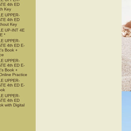
TE 4th ED
th Key
LE UPPER-
TE 4th ED
thout Key
LE UP-INT 4E
E *
LE UPPER-
TE 4th ED E-
's Book +
ice
LE UPPER-
TE 4th ED E-
's Book +
nline Practice
LE UPPER-
TE 4th ED E-
ook
LE UPPER-
TE 4th ED
k with Digital