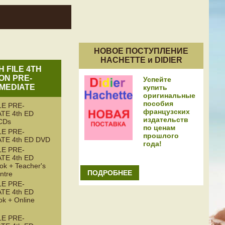
НОВОЕ ПОСТУПЛЕНИЕ
HACHETTE и DIDIER
H FILE 4TH
ION PRE-
Успейте
MEDIATE
купить
оригинальные
пособия
LE PRE-
французских
TE 4th ED
издательств
 CDs
по ценам
LE PRE-
прошлого
TE 4th ED DVD
года!
LE PRE-
TE 4th ED
ok + Teacher's
ПОДРОБНЕЕ
ntre
LE PRE-
TE 4th ED
ok + Online
LE PRE-