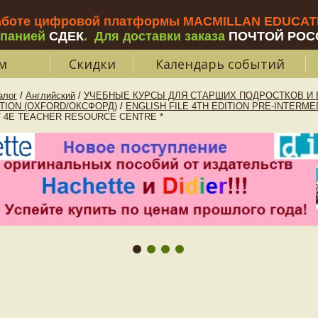
аботе цифровой платформы MACMILLAN EDUCATIO
мпанией
СДЕК
.
Для доставки заказа
ПОЧТОЙ РОС
м
Скидки
Календарь событий
алог
/
Английский
/
УЧЕБНЫЕ КУРСЫ ДЛЯ СТАРШИХ ПОДРОСТКОВ И В
ITION (OXFORD/ОКСФОРД)
/
ENGLISH FILE 4TH EDITION PRE-INTERME
NT 4E TEACHER RESOURCE CENTRE *