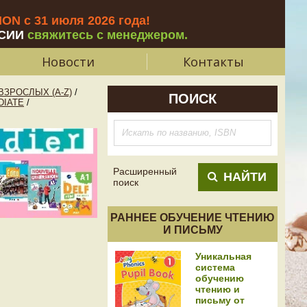
N с 31 июля 2026 года
!
СИИ
свяжитесь с менеджером.
Новости
Контакты
ЗРОСЛЫХ (A-Z)
/
ПОИСК
DIATE
/
Расширенный
НАЙТИ
поиск
РАННЕЕ ОБУЧЕНИЕ ЧТЕНИЮ
И ПИСЬМУ
Уникальная
система
обучению
чтению и
письму от