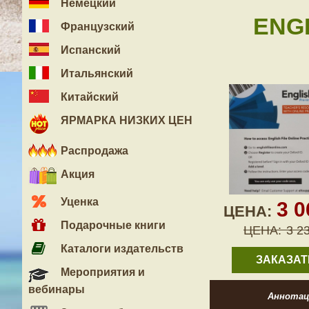
Немецкий
ENGL
Французский
Испанский
Итальянский
Китайский
ЯРМАРКА НИЗКИХ ЦЕН
Распродажа
Акция
Уценка
3 
ЦЕНА:
Подарочные книги
ЦЕНА:
3 2
Каталоги издательств
ЗАКАЗАТ
Мероприятия и
вебинары
Аннотац