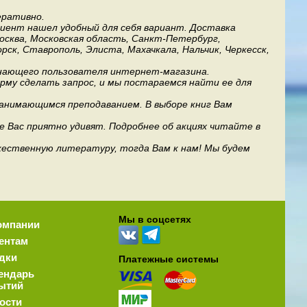
еративно.
лиент нашел удобный для себя вариант. Доставка
Москва, Московская область, Санкт-Петербург,
рск, Ставрополь, Элиста, Махачкала, Нальчик, Черкесск,
инающего пользователя интернет-магазина.
му сделать запрос, и мы постараемся найти ее для
занимающимся преподаванием. В выборе книг Вам
е Вас приятно удивят. Подробнее об акциях читайте в
дожественную литературу, тогда Вам к нам! Мы будем
Мы в соцсетях
омпании
ентам
дки
Платежные системы
ендарь
ытий
ости