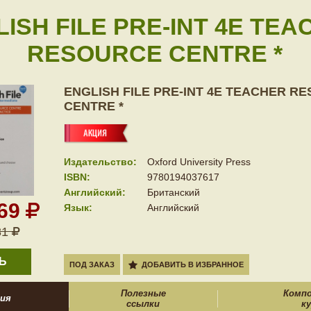
ISH FILE PRE-INT 4E TE
RESOURCE CENTRE *
ENGLISH FILE PRE-INT 4E TEACHER R
CENTRE *
Издательство:
Oxford University Press
ISBN:
9780194037617
Английский:
Британский
069
Язык:
Английский
31
Ь
ПОД ЗАКАЗ
ДОБАВИТЬ В ИЗБРАННОЕ
Полезные
Комп
ия
ссылки
ку