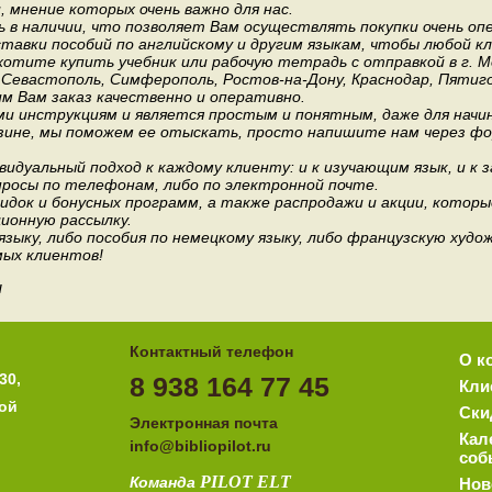
мнение которых очень важно для нас.
 в наличии, что позволяет Вам осуществлять покупки очень оп
авки пособий по английскому и другим языкам, чтобы любой к
хотите купить учебник или рабочую тетрадь с отправкой в г. 
, Севастополь, Симферополь, Ростов-на-Дону, Краснодар, Пятиго
им Вам заказ качественно и оперативно.
и инструкциям и является простым и понятным, даже для нач
зине, мы поможем ее отыскать, просто напишите нам через фор
идуальный подход к каждому клиенту: и к изучающим язык, и к 
росы по телефонам, либо по электронной почте.
док и бонусных программ, а также распродажи и акции, которы
ионную рассылку.
 языку, либо пособия по немецкому языку, либо французскую ху
мых клиентов!
!
Контактный телефон
О к
30,
8 938 164 77 45
Кли
ной
Ски
Электронная почта
Кал
i
nfo@bibliopilot.ru
соб
PILOT
ELT
Команда
Нов