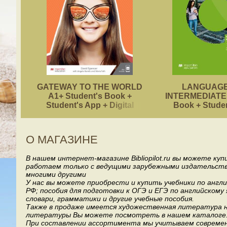
GATEWAY TO THE WORLD
LANGUAGE
A1+ Student's Book +
INTERMEDIATE 
Student's App + Digital
Book + Stude
Student's Book Pack
О МАГАЗИНЕ
В нашем интернет-магазине Bibliopilot.ru вы можете ку
работаем только с ведущими зарубежными издательствами, т
многими другими
У нас вы можете приобрести и купить учебники по англ
РФ; пособия для подготовки к ОГЭ и ЕГЭ по английскому
словари, грамматики и другие учебные пособия.
Также в продаже имеется художественная литература на
литературы Вы можете посмотреть в нашем каталоге
При составлении ассортимента мы учитываем современ