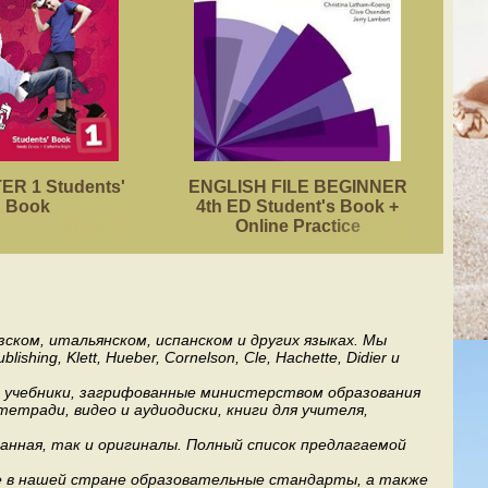
R 1 Students'
ENGLISH FILE BEGINNER
ACA
Book
4th ED Student's Book +
Online Practice
ском, итальянском, испанском и других языках. Мы
ng, Klett, Hueber, Cornelson, Cle, Hachette, Didier и
ь учебники, загрифованные министерством образования
етради, видео и аудиодиски, книги для учителя,
анная, так и оригиналы. Полный список предлагаемой
е в нашей стране образовательные стандарты, а также