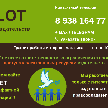
LOT
Контактный телефон
8 938 164 77
здательств
+ MAX / TELEGRAM
Заказать звонок
u
График работы интернет-магазина:
пн-пт 10
 не несет ответственности за ограничения стор
доступа к электронным ресурсам
издательств.