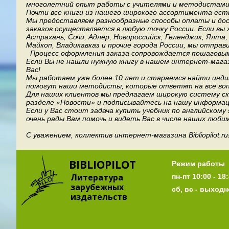
многолетний опыт работы с учителями и методистами, 
Почти все книги из нашего широкого ассортимента есть
Мы предоставляем разнообразные способы оплаты и дост
заказов осуществляется в любую точку России.
Если вы 
Астрахань, Сочи, Адлер, Новороссийск, Геленджик, Ялта
Майкоп, Владикавказ и прочие города России, мы отправ
Процесс оформления заказа сопровождается пошаговым
Если Вы не нашли нужную книгу в нашем интернет-мага
Вас!
Мы работаем уже более 10 лет и стараемся найти индив
помогут наши методисты, которые ответят на все воп
Для наших клиентов мы предлагаем широкую систему ски
разделе «Новости» и подписывайтесь на нашу информац
Если у Вас стоит задача купить учебник по английскому
очень рады Вам помочь и видеть Вас в числе наших люби
С уважением, коллектив интернет-магазина Bibliopilot.ru
BIBLIOPILOT
Режим работы
Литература
пн-пт 10:00 - 18:
зарубежных
сб, вс - выход
издательств