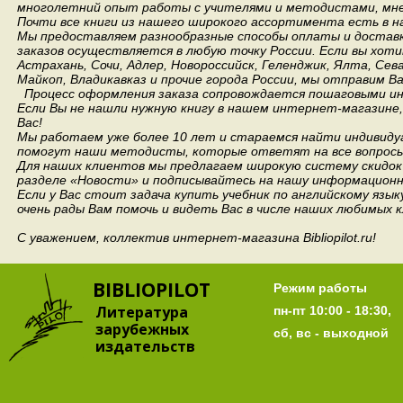
многолетний опыт работы с учителями и методистами, мнен
Почти все книги из нашего широкого ассортимента есть в н
Мы предоставляем разнообразные способы оплаты и доставки
заказов осуществляется в любую точку России.
Если вы хоти
Астрахань, Сочи, Адлер, Новороссийск, Геленджик, Ялта, Сев
Майкоп, Владикавказ и прочие города России, мы отправим В
Процесс оформления заказа сопровождается пошаговыми ин
Если Вы не нашли нужную книгу в нашем интернет-магазине
Вас!
Мы работаем уже более 10 лет и стараемся найти индивидуа
помогут наши методисты, которые ответят на все вопросы
Для наших клиентов мы предлагаем широкую систему скидок 
разделе «Новости» и подписывайтесь на нашу информационн
Если у Вас стоит задача купить учебник по английскому язы
очень рады Вам помочь и видеть Вас в числе наших любимых 
С уважением, коллектив интернет-магазина Bibliopilot.ru!
BIBLIOPILOT
Режим работы
Литература
пн-пт 10:00 - 18:30,
зарубежных
сб, вс - выходной
издательств