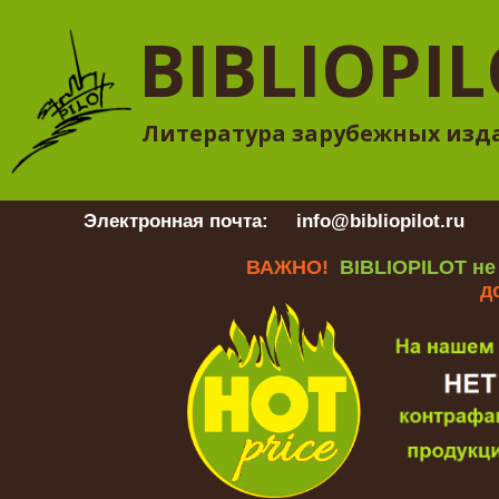
BIBLIOPI
Литература зарубежных изд
Электронная почта:
info@bibliopilot.ru
Гр
ВАЖНО!
BIBLIOPILOT не
д