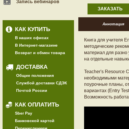
Запись вебинаров
ЗАКАЗАТЬ
Аннотация
КАК КУПИТЬ
В наших офисах
Книга для учителя E
В Интернет-магазине
методические реком
материал для разно
Возврат и обмен товара
на отдельные навыки
ДОСТАВКА
Teacher's Resource C
Общие положения
необходимыми матер
Службой доставки СДЭК
поурочные планы, от
Почтой России
вариантах (Entry Test
Возможность работа
КАК ОПЛАТИТЬ
Sber Pay
Банковской картой
Перечислением