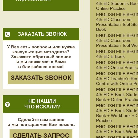
4th ED Student's Boo
Online Practice
ENGLISH FILE BEG
4th ED Classroom
Presentation Tool Stu
Book
ЗАКАЗАТЬ ЗВОНОК
ENGLISH FILE BEG
4th ED Classroom
Presentation Tool W
У Вас есть вопросы или нужна
ENGLISH FILE BEG
консультация методиста?
4th ED E-Book
Закажите обратный звонок
и мы свяжемся с Вами
ENGLISH FILE BEG
в ближайшее время!
4th ED Online Practi
ENGLISH FILE BEG
ЗАКАЗАТЬ ЗВОНОК
4th ED Teacher's Re
Centre with Online Pr
ENGLISH FILE BEG
4th ED E-Book Studen
Book + Online Practi
НЕ НАШЛИ
ENGLISH FILE BEG
ЧТО ИСКАЛИ?
4th ED E-Book Studen
Book + Workbook + O
Сделайте нам запрос
Practice
и мы постараемся Вам помочь
ENGLISH FILE BEG
4th ED E-Book Work
СДЕЛАТЬ ЗАПРОС
ENGLISH FILE BEG