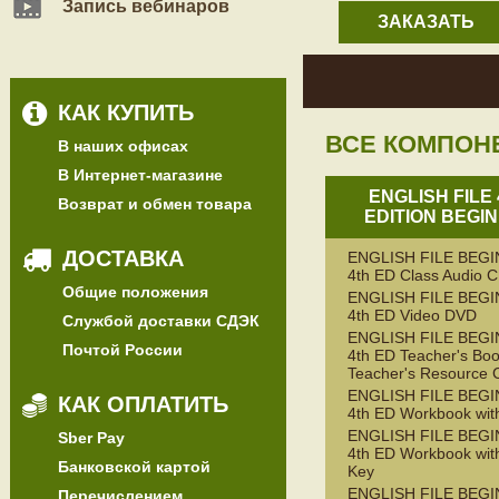
Запись вебинаров
ЗАКАЗАТЬ
КАК КУПИТЬ
ВСЕ КОМПОН
В наших офисах
В Интернет-магазине
ENGLISH FILE
Возврат и обмен товара
EDITION BEGI
ДОСТАВКА
ENGLISH FILE BEG
4th ED Class Audio 
Общие положения
ENGLISH FILE BEG
4th ED Video DVD
Службой доставки СДЭК
ENGLISH FILE BEG
Почтой России
4th ED Teacher's Boo
Teacher's Resource 
ENGLISH FILE BEG
КАК ОПЛАТИТЬ
4th ED Workbook wit
ENGLISH FILE BEG
Sber Pay
4th ED Workbook wit
Банковской картой
Key
ENGLISH FILE BEG
Перечислением