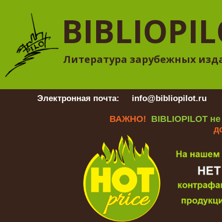
BIBLIOPI
Литература зарубежных изд
Электронная почта:
info@bibliopilot.ru
Гр
ВАЖНО!
BIBLIOPILOT не
д