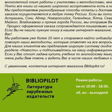
многолетний опыт работы с учителями и методистами, мнен
Почти все книги из нашего широкого ассортимента есть в н
Мы предоставляем разнообразные способы оплаты и доставки
заказов осуществляется в любую точку России.
Если вы хоти
Астрахань, Сочи, Адлер, Новороссийск, Геленджик, Ялта, Сев
Майкоп, Владикавказ и прочие города России, мы отправим В
Процесс оформления заказа сопровождается пошаговыми ин
Если Вы не нашли нужную книгу в нашем интернет-магазине
Вас!
Мы работаем уже более 10 лет и стараемся найти индивидуа
помогут наши методисты, которые ответят на все вопросы
Для наших клиентов мы предлагаем широкую систему скидок 
разделе «Новости» и подписывайтесь на нашу информационн
Если у Вас стоит задача купить учебник по английскому язы
очень рады Вам помочь и видеть Вас в числе наших любимых 
С уважением, коллектив интернет-магазина Bibliopilot.ru!
BIBLIOPILOT
Режим работы
Литература
пн-пт 10:00 - 18:30,
зарубежных
сб, вс - выходной
издательств