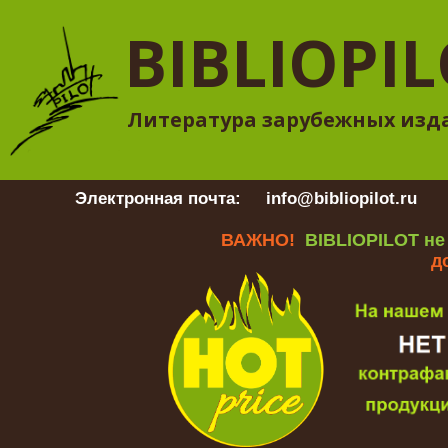
BIBLIOPI
Литература зарубежных изд
Электронная почта:
info@bibliopilot.ru
Гр
ВАЖНО!
BIBLIOPILOT не
д