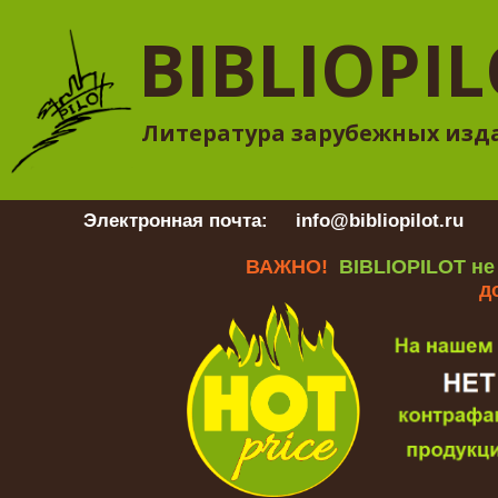
BIBLIOPI
Литература зарубежных изд
Электронная почта:
info@bibliopilot.ru
Гр
ВАЖНО!
BIBLIOPILOT не
д