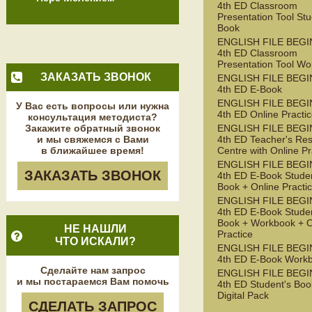
4th ED Classroom
Presentation Tool Stu
Book
ENGLISH FILE BEG
4th ED Classroom
Presentation Tool W
ЗАКАЗАТЬ ЗВОНОК
ENGLISH FILE BEG
4th ED E-Book
ENGLISH FILE BEG
У Вас есть вопросы или нужна
4th ED Online Practi
консультация методиста?
Закажите обратный звонок
ENGLISH FILE BEG
и мы свяжемся с Вами
4th ED Teacher's Re
в ближайшее время!
Centre with Online Pr
ENGLISH FILE BEG
ЗАКАЗАТЬ ЗВОНОК
4th ED E-Book Studen
Book + Online Practi
ENGLISH FILE BEG
4th ED E-Book Studen
Book + Workbook + O
НЕ НАШЛИ
Practice
ЧТО ИСКАЛИ?
ENGLISH FILE BEG
4th ED E-Book Work
Сделайте нам запрос
ENGLISH FILE BEG
и мы постараемся Вам помочь
4th ED Student's Boo
Digital Pack
СДЕЛАТЬ ЗАПРОС