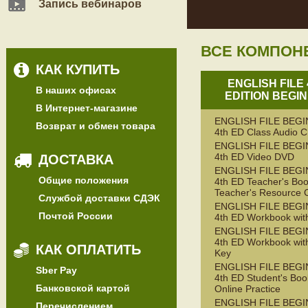
Запись вебинаров
ВСЕ КОМПОН
КАК КУПИТЬ
ENGLISH FILE
В наших офисах
EDITION BEGI
В Интернет-магазине
ENGLISH FILE BEG
Возврат и обмен товара
4th ED Class Audio 
ENGLISH FILE BEG
4th ED Video DVD
ДОСТАВКА
ENGLISH FILE BEG
Общие положения
4th ED Teacher's Boo
Teacher's Resource 
Службой доставки СДЭК
ENGLISH FILE BEG
Почтой России
4th ED Workbook wit
ENGLISH FILE BEG
4th ED Workbook wit
КАК ОПЛАТИТЬ
Key
ENGLISH FILE BEG
Sber Pay
4th ED Student's Boo
Банковской картой
Online Practice
ENGLISH FILE BEG
Перечислением